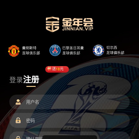
送
18
元
注册
登录