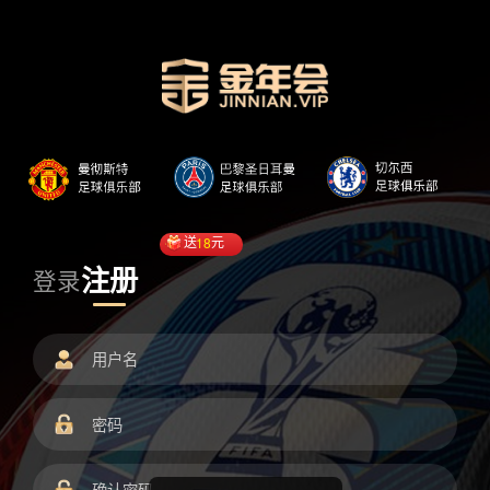
送
18
元
注册
登录